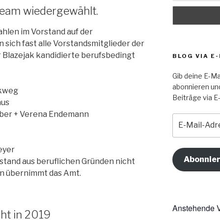
eam wiedergewählt.
len im Vorstand auf der
 sich fast alle Vorstandsmitglieder der
r Blazejak kandidierte berufsbedingt
BLOG VIA E
Gib deine E-Ma
abonnieren un
ckweg
Beiträge via E-
aus
iber + Verena Endemann
E-
Mail-
Adresse
eyer
Abonnie
stand aus beruflichen Gründen nicht
en übernimmt das Amt.
Anstehende V
ght in 2019