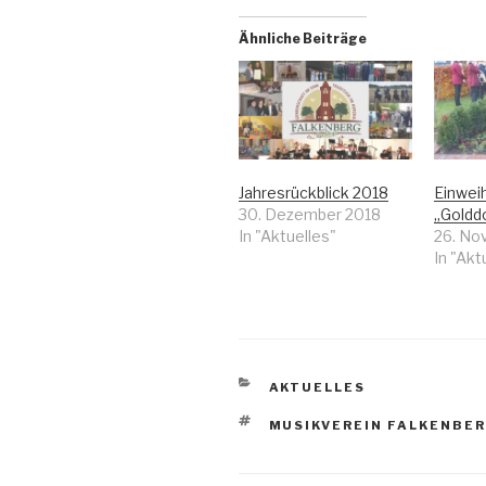
Ähnliche Beiträge
Jahresrückblick 2018
Einwei
30. Dezember 2018
„Golddo
In "Aktuelles"
26. No
In "Akt
KATEGORIEN
AKTUELLES
SCHLAGWÖRTER
MUSIKVEREIN FALKENBE