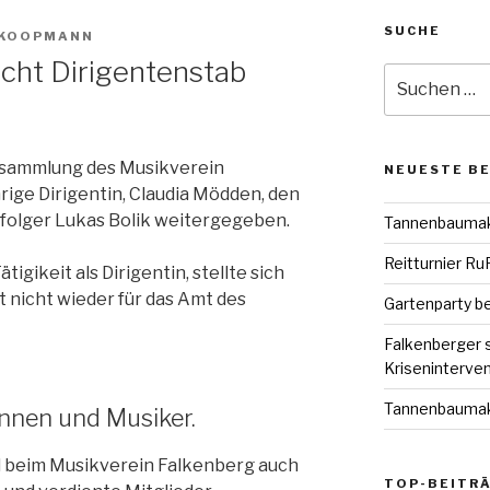
SUCHE
 KOOPMANN
cht Dirigentenstab
Suche
nach:
ersammlung des Musikverein
NEUESTE B
hrige Dirigentin, Claudia Mödden, den
folger Lukas Bolik weitergegeben.
Tannenbaumakt
Reitturnier R
igikeit als Dirigentin, stellte sich
 nicht wieder für das Amt des
Gartenparty be
Falkenberger 
Kriseninterve
Tannenbaumakt
nnen und Musiker.
 beim Musikverein Falkenberg auch
TOP-BEITRÄ