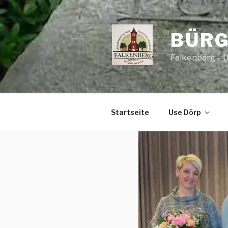
Zum
Inhalt
springen
BÜRG
Falkenbarg – 
Startseite
Use Dörp