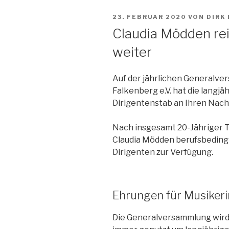
VERÖFFENTLICHT
23. FEBRUAR 2020
VON
DIRK
AM
Claudia Mödden rei
weiter
Auf der jährlichen Generalv
Falkenberg e.V. hat die langjä
Dirigentenstab an Ihren Nach
Nach insgesamt 20-Jähriger Tät
Claudia Mödden berufsbedingt
Dirigenten zur Verfügung.
Ehrungen für Musikeri
Die Generalversammlung wird