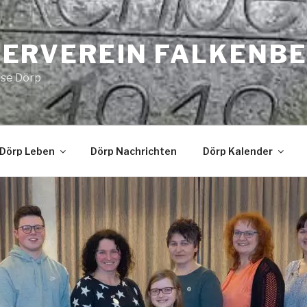
ERVEREIN FALKENB
Use Dörp
Dörp Leben
Dörp Nachrichten
Dörp Kalender