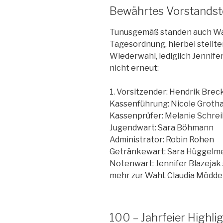
Bewährtes Vorstandst
Tunusgemäß standen auch Wah
Tagesordnung, hierbei stellten
Wiederwahl, lediglich Jennife
nicht erneut:
1. Vorsitzender: Hendrik Bre
Kassenführung: Nicole Groth
Kassenprüfer: Melanie Schre
Jugendwart: Sara Böhmann
Administrator: Robin Rohen
Getränkewart: Sara Hüggelm
Notenwart: Jennifer Blazejak 
mehr zur Wahl. Claudia Mödd
100 – Jahrfeier Highli