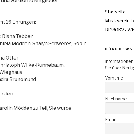
 und verdiente Mitglieder
Startseite
Musikverein F
amt 16 Ehrungen:
BI 380KV - Wi
t: Riana Tebben
aniela Mödden, Shalyn Schweres, Robin
DÖRP NEWS
nna Otten
Informationen 
Christoph Wilke-Runnebaum,
Sie über Neui
 Wieghaus
Vorname
andra Brunemund
Mödden
Nachname
rolin Mödden zu Teil, Sie wurde
Email