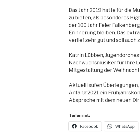
Das Jahr 2019 hatte für die M
zu bieten, als besonderes High
der 100 Jahr Feier Falkenberg
Erinnerung bleiben. Das ext
verlief sehr gut und soll auch
Katrin Lübben, Jugendorcheste
Nachwuchsmusiker für Ihre L
Mitgestaltung der Weihnach
Aktuell laufen Überlegungen,
Anfang 2021 ein Frühjahrskon
Absprache mit dem neuen Diri
Teilen mit:
Facebook
WhatsApp