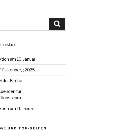
Suchen
EITRÄGE
ion am 10. Januar
uF Falkenberg 2025
i der Kirche
spenden für
ntionsteam
ion am 11. Januar
GE UND TOP-SEITEN