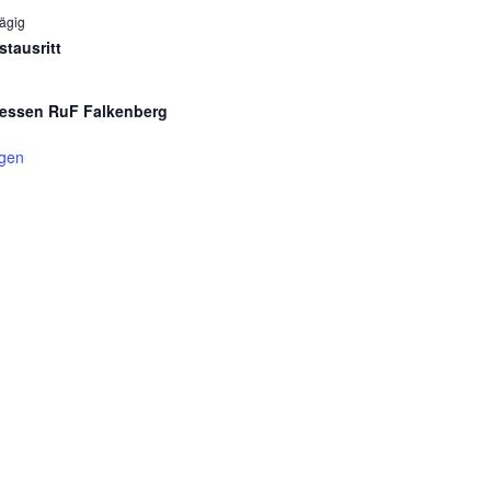
ägig
stausritt
essen RuF Falkenberg
igen