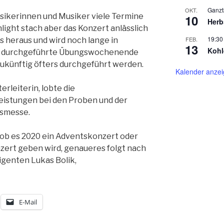
Ganzt
OKT.
usikerinnen und Musiker viele Termine
10
Herb
light stach aber das Konzert anlässlich
19:30
FEB.
s heraus und wird noch lange in
13
Kohl
ra durchgeführte Übungswochenende
 zukünftig öfters durchgeführt werden.
Kalender anze
rleiterin, lobte die
eistungen bei den Proben und der
tsmesse.
 ob es 2020 ein Adventskonzert oder
zert geben wird, genaueres folgt nach
genten Lukas Bolik,
E-Mail