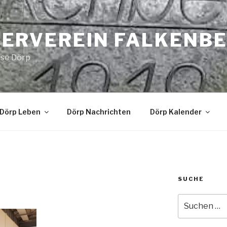
ERVEREIN FALKENB
Use Dörp
Dörp Leben
Dörp Nachrichten
Dörp Kalender
SUCHE
Suche
nach: