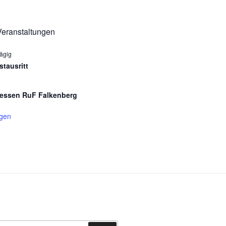
eranstaltungen
ägig
stausritt
essen RuF Falkenberg
igen