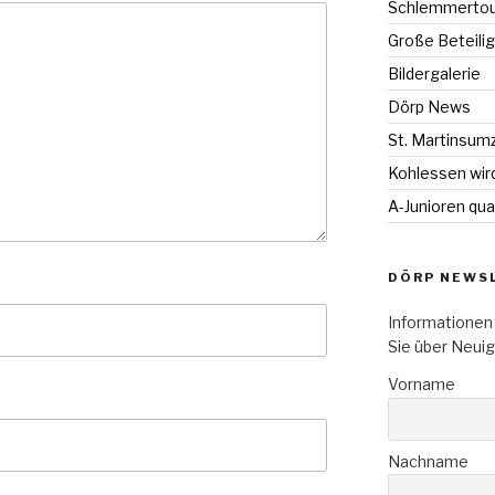
Schlemmertour
Große Beteili
Bildergalerie
Dörp News
St. Martinsum
Kohlessen wir
A-Junioren qual
DÖRP NEWS
Informationen 
Sie über Neui
Vorname
Nachname