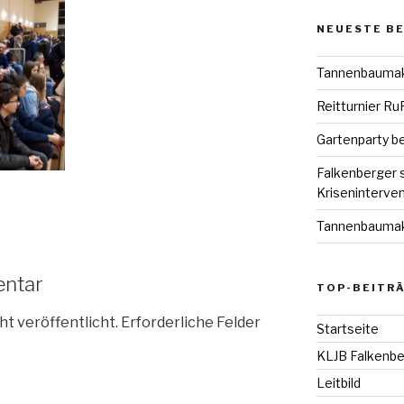
NEUESTE B
Tannenbaumakt
Reitturnier R
Gartenparty be
Falkenberger 
Kriseninterve
Tannenbaumakt
entar
TOP-BEITRÄ
ht veröffentlicht.
Erforderliche Felder
Startseite
KLJB Falkenbe
Leitbild