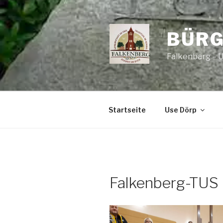
Zum
Inhalt
springen
BÜRG
Falkenbarg – 
Startseite
Use Dörp
Falkenberg-TUS