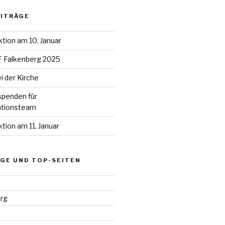
EITRÄGE
ion am 10. Januar
uF Falkenberg 2025
i der Kirche
spenden für
ntionsteam
ion am 11. Januar
GE UND TOP-SEITEN
rg