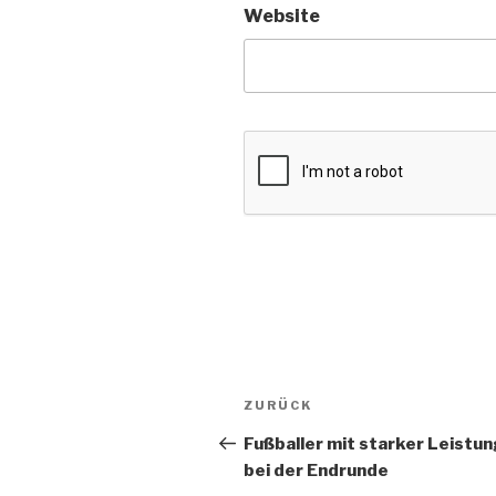
Website
Beitragsnavigation
Vorheriger
ZURÜCK
Beitrag
Fußballer mit starker Leistu
bei der Endrunde