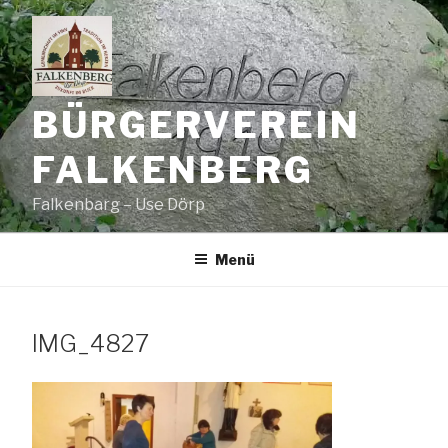
Zum
Inhalt
springen
BÜRGERVEREIN
FALKENBERG
Falkenbarg – Use Dörp
Menü
IMG_4827