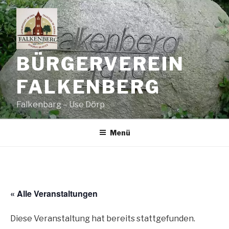
Zum
Inhalt
springen
BÜRGERVEREIN
FALKENBERG
Falkenbarg – Use Dörp
Menü
« Alle Veranstaltungen
Diese Veranstaltung hat bereits stattgefunden.