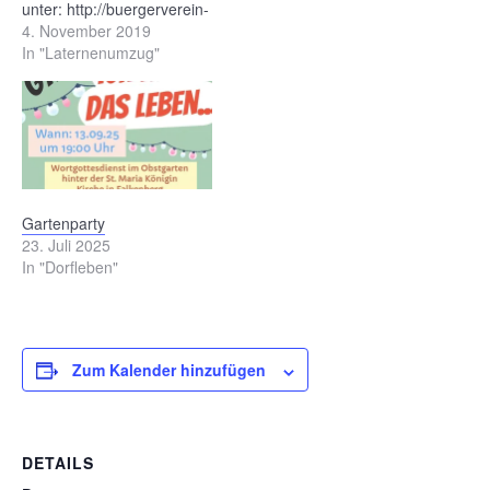
unter: http://buergerverein-
falkenberg.de/st-
4. November 2019
martinsumzug-2019/
In "Laternenumzug"
Gartenparty
23. Juli 2025
In "Dorfleben"
Zum Kalender hinzufügen
DETAILS