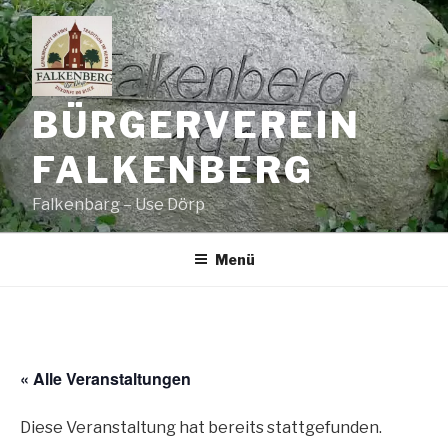
Zum
Inhalt
springen
BÜRGERVEREIN
FALKENBERG
Falkenbarg – Use Dörp
Menü
« Alle Veranstaltungen
Diese Veranstaltung hat bereits stattgefunden.